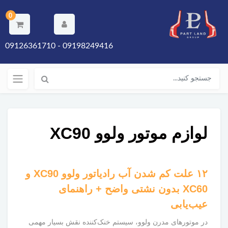
0
09198249416 - 09126361710
لوازم موتور ولوو XC90
۱۲ علت کم شدن آب رادیاتور ولوو XC90 و
XC60 بدون نشتی واضح + راهنمای
عیب‌یابی
در موتورهای مدرن ولوو، سیستم خنک‌کننده نقش بسیار مهمی