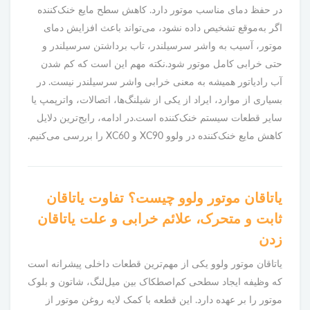
در حفظ دمای مناسب موتور دارد. کاهش سطح مایع خنک‌کننده
اگر به‌موقع تشخیص داده نشود، می‌تواند باعث افزایش دمای
موتور، آسیب به واشر سرسیلندر، تاب برداشتن سرسیلندر و
حتی خرابی کامل موتور شود.نکته مهم این است که کم شدن
آب رادیاتور همیشه به معنی خرابی واشر سرسیلندر نیست. در
بسیاری از موارد، ایراد از یکی از شیلنگ‌ها، اتصالات، واترپمپ یا
سایر قطعات سیستم خنک‌کننده است.در ادامه، رایج‌ترین دلایل
کاهش مایع خنک‌کننده در ولوو XC90 و XC60 را بررسی می‌کنیم.
یاتاقان موتور ولوو چیست؟ تفاوت یاتاقان
ثابت و متحرک، علائم خرابی و علت یاتاقان
زدن
یاتاقان موتور ولوو یکی از مهم‌ترین قطعات داخلی پیشرانه است
که وظیفه ایجاد سطحی کم‌اصطکاک بین میل‌لنگ، شاتون و بلوک
موتور را بر عهده دارد. این قطعه با کمک لایه روغن موتور از